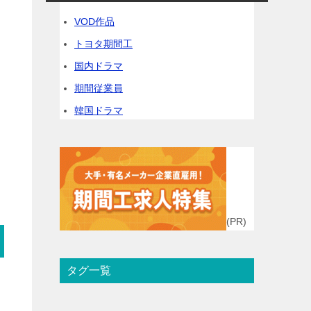
VOD作品
トヨタ期間工
国内ドラマ
期間従業員
韓国ドラマ
(PR)
タグ一覧