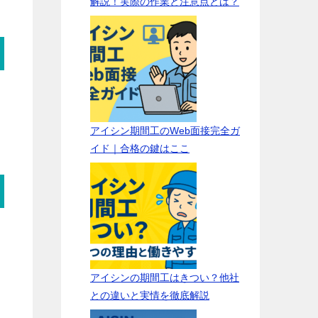
解説！実際の作業と注意点とは？
アイシン期間工のWeb面接完全ガ
イド｜合格の鍵はここ
アイシンの期間工はきつい？他社
との違いと実情を徹底解説