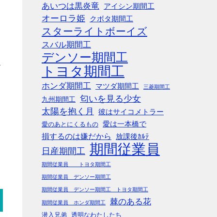
あいつは黒炎竜
アイシン期間工
オーロラ姫
クボタ期間工
スターライトボーイズ
スバル期間工
デンソー期間工
ご
トヨタ期間工
ホンダ期間工
マツダ期間工
三菱期間工
匂いを見る少女
九州期間工
太陽を抱く月
彼はサイコメトラー
愛は一本橋で
愛のあとにくるもの
損するのは嫌だから
放課後ｶﾙﾃ
期間従業員
日産期間工
期間従業員 トヨタ期間工
期間従業員 デンソー期間工
期間従業員 デンソー期間工 トヨタ期間工
棘のある花
期間従業員 ホンダ期間工
潜入兄弟
透明なわたしたち