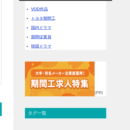
VOD作品
トヨタ期間工
国内ドラマ
期間従業員
韓国ドラマ
(PR)
タグ一覧