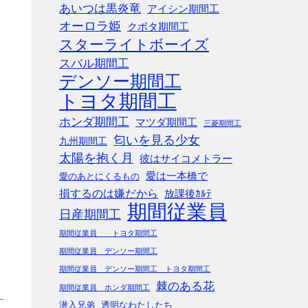
あいつは黒炎竜
アイシン期間工
オーロラ姫
クボタ期間工
スターライトボーイズ
スバル期間工
デンソー期間工
トヨタ期間工
ホンダ期間工
マツダ期間工
三菱期間工
匂いを見る少女
九州期間工
太陽を抱く月
彼はサイコメトラー
愛は一本橋で
愛のあとにくるもの
損するのは嫌だから
放課後ｶﾙﾃ
期間従業員
日産期間工
期間従業員 トヨタ期間工
期間従業員 デンソー期間工
期間従業員 デンソー期間工 トヨタ期間工
棘のある花
期間従業員 ホンダ期間工
潜入兄弟
透明なわたしたち