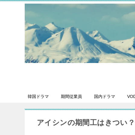
韓国ドラマ
期間従業員
国内ドラマ
VO
アイシンの期間工はきつい？