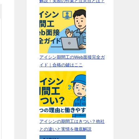
解説！実際の作業と注意点とは？
アイシン期間工のWeb面接完全ガ
イド｜合格の鍵はここ
アイシンの期間工はきつい？他社
との違いと実情を徹底解説