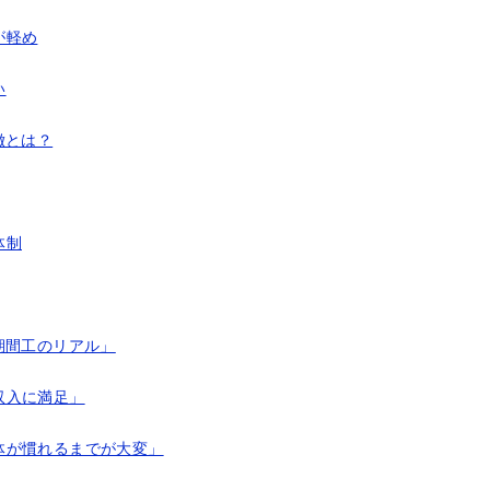
が軽め
い
徴とは？
体制
期間工のリアル」
収入に満足」
体が慣れるまでが大変」