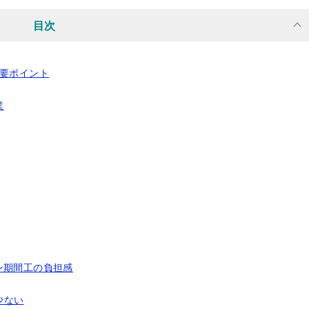
目次
主要ポイント
業
ン期間工の負担感
少ない