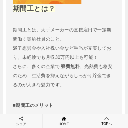
期間工とは？
期間工とは、大手メーカーの直接雇用で一定期
間働く契約社員のこと。
満了慰労金や入社祝い金など手当が充実してお
り、未経験でも月収30万円以上も可能！
さらに、多くの企業で
寮費無料
、光熱費も格安
のため、生活費を抑えながらしっかり貯金でき
るのが大きな魅力です。
■期間工のメリット
TOPへ
シェア
HOME
短期間で高収入！
月収30万円以上＆各種手