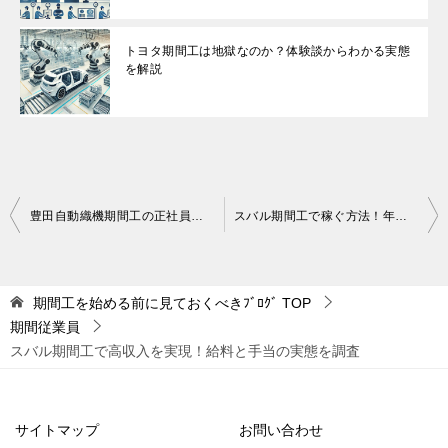
トヨタ期間工は地獄なのか？体験談からわかる実態
を解説
投
豊田自動織機期間工の正社員登用のチャンス！仕事内容や寮環境を調査
スバル期間工で稼ぐ方法！年収モデルと高収入のコツを解説
稿
ナ
期間工を始める前に見ておくべきﾌﾞﾛｸﾞ
TOP
ビ
期間従業員
ゲ
スバル期間工で高収入を実現！給料と手当の実態を調査
ー
シ
サイトマップ
お問い合わせ
ョ