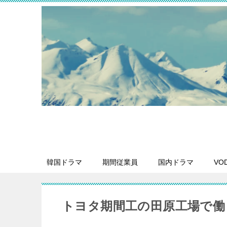
韓国ドラマ
期間従業員
国内ドラマ
VO
トヨタ期間工の田原工場で働