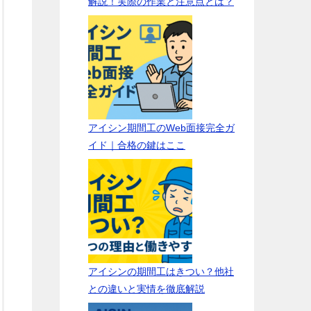
解説！実際の作業と注意点とは？
アイシン期間工のWeb面接完全ガ
イド｜合格の鍵はここ
アイシンの期間工はきつい？他社
との違いと実情を徹底解説