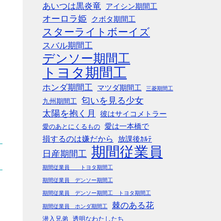
あいつは黒炎竜
アイシン期間工
オーロラ姫
クボタ期間工
スターライトボーイズ
スバル期間工
デンソー期間工
トヨタ期間工
ホンダ期間工
マツダ期間工
三菱期間工
匂いを見る少女
九州期間工
太陽を抱く月
彼はサイコメトラー
愛は一本橋で
愛のあとにくるもの
損するのは嫌だから
放課後ｶﾙﾃ
期間従業員
日産期間工
期間従業員 トヨタ期間工
期間従業員 デンソー期間工
期間従業員 デンソー期間工 トヨタ期間工
棘のある花
期間従業員 ホンダ期間工
潜入兄弟
透明なわたしたち