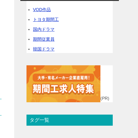
VOD作品
トヨタ期間工
国内ドラマ
期間従業員
韓国ドラマ
(PR)
タグ一覧