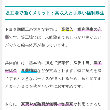
堤工場で働くメリット：高収入と手厚い福利厚生
トヨタ期間工の大きな魅力は、
高収入
と
福利厚生の充
実
です。堤工場では、未経験者でもしっかり稼ぐこと
ができる給与体系が整っています。
具体的には、基本給に加えて
残業代
、
深夜手当
、
満了
報奨金
、
食費補助
などが支給されます。特に契約を満
了すると大きなボーナスが得られるため、短期間でま
とまった資金を稼ぎたい方におすすめです。
さらに、
寮費や光熱費が無料の独身寮
が利用できるた