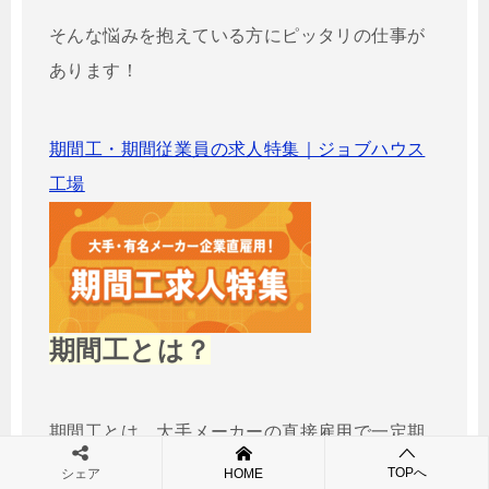
そんな悩みを抱えている方にピッタリの仕事が
あります！
期間工・期間従業員の求人特集｜ジョブハウス
工場
期間工とは？
期間工とは、大手メーカーの直接雇用で一定期
間働く契約社員のこと。
TOPへ
シェア
HOME