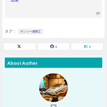
タグ
デンソー期間工
0
0
About Auther