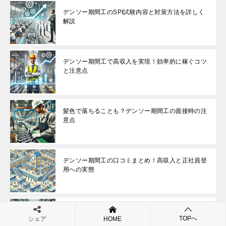
デンソー期間工のSPI試験内容と対策方法を詳しく
解説
デンソー期間工で高収入を実現！効率的に稼ぐコツ
と注意点
髪色で落ちることも？デンソー期間工の面接時の注
意点
デンソー期間工の口コミまとめ！高収入と正社員登
用への実態
デンソー期間工は40代でも働ける？年齢制限や体験
TOPへ
談を徹底調査
シェア
HOME