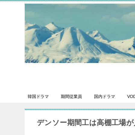
韓国ドラマ
期間従業員
国内ドラマ
VO
デンソー期間工は高棚工場が