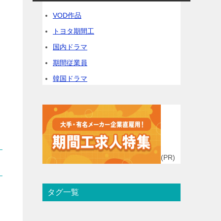
VOD作品
トヨタ期間工
国内ドラマ
期間従業員
韓国ドラマ
(PR)
タグ一覧