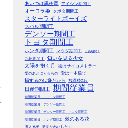
あいつは黒炎竜
アイシン期間工
オーロラ姫
クボタ期間工
スターライトボーイズ
スバル期間工
デンソー期間工
トヨタ期間工
ホンダ期間工
マツダ期間工
三菱期間工
匂いを見る少女
九州期間工
太陽を抱く月
彼はサイコメトラー
愛は一本橋で
愛のあとにくるもの
損するのは嫌だから
放課後ｶﾙﾃ
期間従業員
日産期間工
期間従業員 トヨタ期間工
期間従業員 デンソー期間工
期間従業員 デンソー期間工 トヨタ期間工
棘のある花
期間従業員 ホンダ期間工
潜入兄弟
透明なわたしたち