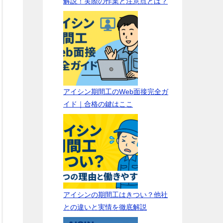
解説！実際の作業と注意点とは？
アイシン期間工のWeb面接完全ガ
イド｜合格の鍵はここ
アイシンの期間工はきつい？他社
との違いと実情を徹底解説