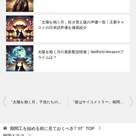
「太陽を抱く月」吹き替え版の声優一覧！主要キャ
ストの日本語声優を徹底紹介
太陽を抱く月の最新配信情報｜NetflixやAmazonプ
ライムは？
投
「太陽を抱く月」子役たちの現在｜ヨ・ジングやキム・ユジョンの成長と出演作を徹底解説！
「彼はサイコメトラー」相関図で登場人物を完全ガイド！
稿
ナ
期間工を始める前に見ておくべきﾌﾞﾛｸﾞ
TOP
ビ
韓国ドラマ