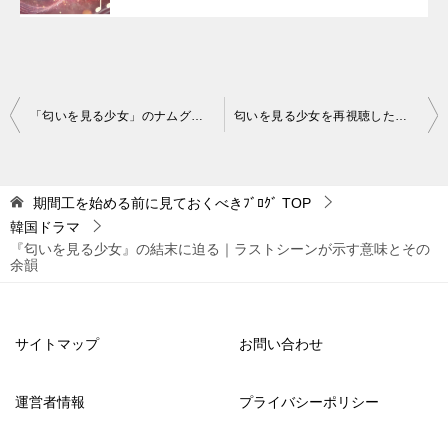
投
「匂いを見る少女」のナムグン・ミン｜悪役クォン・ジェヒの魅力を徹底解剖
匂いを見る少女を再視聴したい理由｜魅力的なポイントを深掘り
稿
ナ
期間工を始める前に見ておくべきﾌﾞﾛｸﾞ
TOP
ビ
韓国ドラマ
ゲ
『匂いを見る少女』の結末に迫る｜ラストシーンが示す意味とその
余韻
ー
シ
ョ
サイトマップ
お問い合わせ
ン
運営者情報
プライバシーポリシー