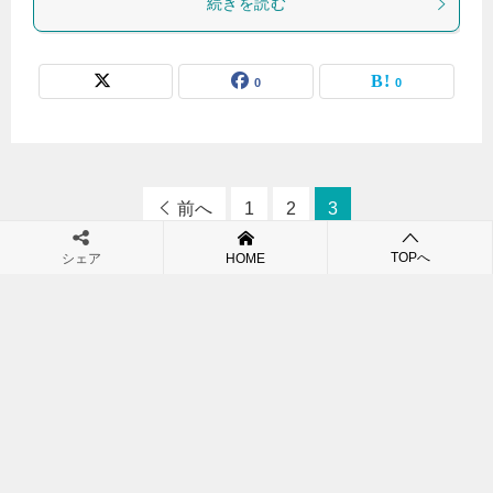
続きを読む
0
0
前へ
1
2
3
TOPへ
シェア
HOME
期間工を始める前に見ておくべきﾌﾞﾛｸﾞ
TOP
スターライトボーイズ
「スターライトボーイズ」の記事一覧（3 / 3ページ）
サイトマップ
お問い合わせ